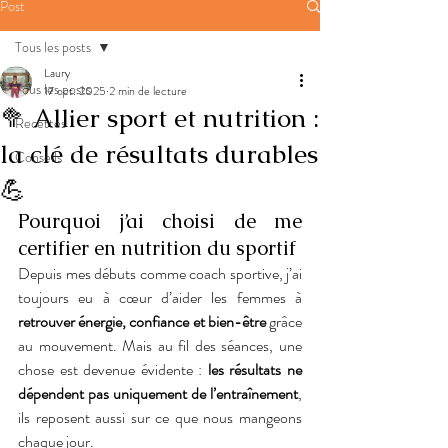
Post
Tous les posts
Laury
Tous les posts
17 oct. 2025
2 min de lecture
🥦 Allier sport et nutrition :
Recettes
la clé de résultats durables
Conseils
💪
Pourquoi j’ai choisi de me 
certifier en nutrition du sportif
Depuis mes débuts comme coach sportive, j’ai 
toujours eu à cœur d’aider les femmes à 
retrouver énergie, confiance et bien-être
 grâce 
au mouvement. Mais au fil des séances, une 
chose est devenue évidente : 
les résultats ne 
dépendent pas uniquement de l’entraînement
, 
ils reposent aussi sur ce que nous mangeons 
chaque jour. 