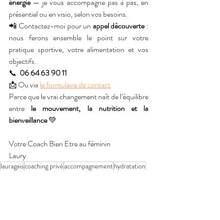
énergie
 — je vous accompagne pas à pas, en 
présentiel ou en visio, selon vos besoins.
📲 Contactez-moi pour un 
appel découverte
 : 
nous ferons ensemble le point sur votre 
pratique sportive, votre alimentation et vos 
objectifs.
📞  
06 64 63 90 11 
📩 Ou via 
le formulaire de contact
Parce que le vrai changement naît de l’équilibre 
entre 
le mouvement, la nutrition et la 
bienveillance
 💚
Votre Coach Bien Etre au féminin
Laury
lauragais
coaching privé
accompagnement
hydratation
énergie
visio
Bien Etre
femme
féminin
bienveillance
sport
nutrition
protéines
lipides
glucides
métabolisme
poids
perdre du poids
tonifier
mouvement
conseils
alimentation
équilibre