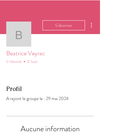
Plus d'actions
S'abonner
Beatrice Veyrac
Beatrice Veyrac
0 Abonné
0 Suivi
Profil
A rejoint le groupe le : 29 mai 2024
Aucune information