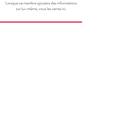
Lorsque ce membre ajoutera des informations
sur lui-même, vous les verrez ici.
Laury Fun Fit Dance
Educatrice Sportive
Règlement intérieur
Termes et conditions
Politique de confidentialité
Mentions légales
Politique de cookies
© 2025 par Laury QUADRADO.
Créé avec
Wix.com