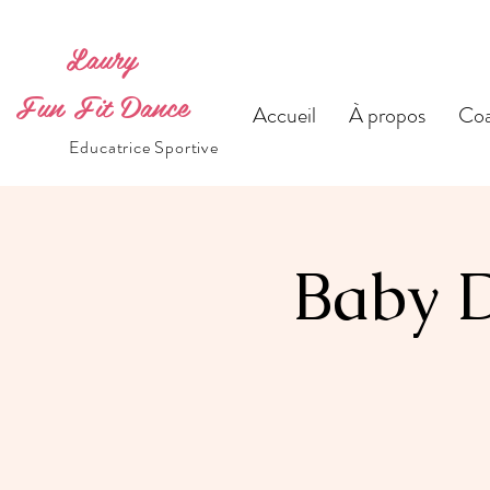
Laury
Fun Fit Dance
Accueil
À propos
Coa
Educatrice Sportive
Baby D