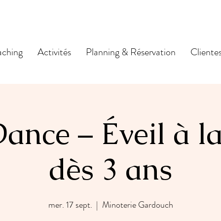
ching
Activités
Planning & Réservation
Cliente
ance – Éveil à l
dès 3 ans
mer. 17 sept.
  |  
Minoterie Gardouch