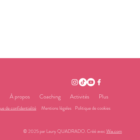
l
À propos
Coaching
Activités
Plus
que de confidentialité
Mentions légales
Politique de cookies
© 2025 par Laury QUADRADO. Créé avec
Wix.com