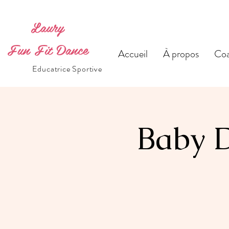
Laury
Fun Fit Dance
Accueil
À propos
Coa
Educatrice Sportive
Baby D