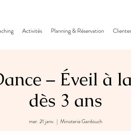
ching
Activités
Planning & Réservation
Cliente
ance – Éveil à l
dès 3 ans
mer. 21 janv.
  |  
Minoterie Gardouch