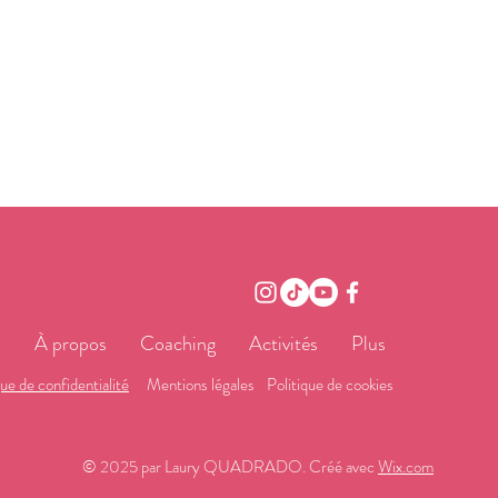
l
À propos
Coaching
Activités
Plus
que de confidentialité
Mentions légales
Politique de cookies
© 2025 par Laury QUADRADO. Créé avec
Wix.com