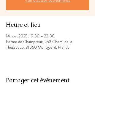
Voir d'autres événements
Heure et lieu
14 nov. 2025, 19:30 – 23:30
Ferme de Champreux, 253 Chem. de la
Thésauque, 31560 Montgeard, France
Partager cet événement
Laury Fun Fit Dance
Educatrice Sportive