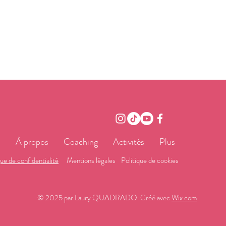
l
À propos
Coaching
Activités
Plus
que de confidentialité
Mentions légales
Politique de cookies
© 2025 par Laury QUADRADO. Créé avec
Wix.com