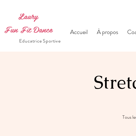
Laury
Fun Fit Dance
Accueil
À propos
Coa
Educatrice Sportive
Stret
Tous le