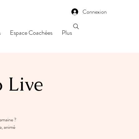
Connexion
s
Espace Coachées
Plus
o Live
semaine ?
e, animé