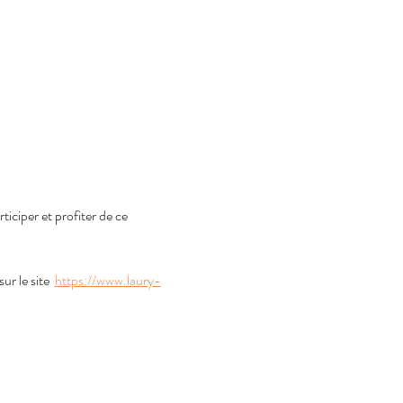
ciper et profiter de ce 
r le site  
https://www.laury-