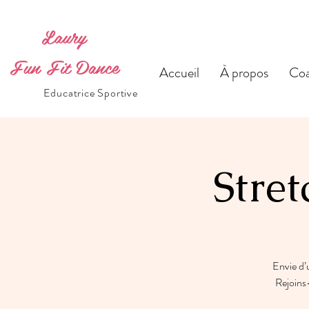
Laury
Fun Fit Dance
Accueil
À propos
Coa
Educatrice Sportive
Stret
Envie d’
Rejoins