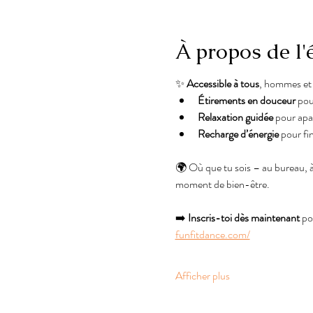
À propos de l
✨ 
Accessible à tous
, hommes et 
Étirements en douceur
 pou
Relaxation guidée
 pour apai
Recharge d’énergie
 pour fi
🌍 Où que tu sois – au bureau, à
moment de bien-être.
➡️ 
Inscris-toi dès maintenant
 po
funfitdance.com/
Afficher plus