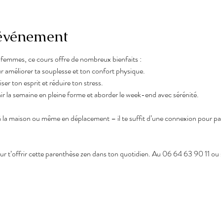
'événement
femmes, ce cours offre de nombreux bienfaits :
r améliorer ta souplesse et ton confort physique.
ser ton esprit et réduire ton stress.
nir la semaine en pleine forme et aborder le week-end avec sérénité.
 la maison ou même en déplacement – il te suffit d’une connexion pour parti
ur t’offrir cette parenthèse zen dans ton quotidien. Au 06 64 63 90 11 ou su