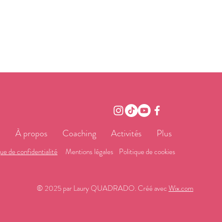
l
À propos
Coaching
Activités
Plus
que de confidentialité
Mentions légales
Politique de cookies
© 2025 par Laury QUADRADO. Créé avec
Wix.com