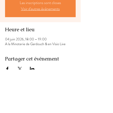
Les inscriptions sont closes
Voir d'autres événements
Heure et lieu
04 juin 2026, 18:00 – 19:00
A la Minoterie de Gardouch & en Visio Live
Partager cet événement
Laury Fun Fit Dance
Educatrice Sportive