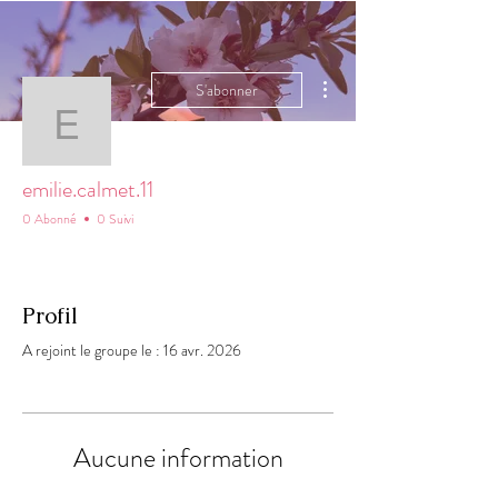
Plus d'actions
S'abonner
emilie.calmet.11
emilie.calmet.11
0 Abonné
0 Suivi
Profil
A rejoint le groupe le : 16 avr. 2026
Aucune information