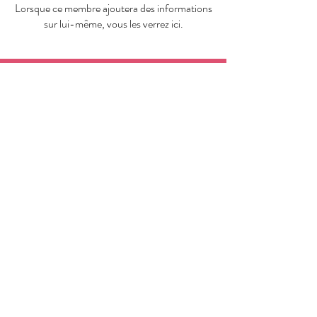
Lorsque ce membre ajoutera des informations
sur lui-même, vous les verrez ici.
Laury Fun Fit Dance
Educatrice Sportive
Règlement intérieur
Termes et conditions
Politique de confidentialité
Mentions légales
Politique de cookies
© 2025 par Laury QUADRADO.
Créé avec
Wix.com