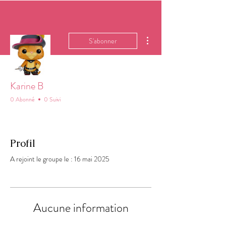
Plus d'actions
S'abonner
Karine B
0 Abonné
0 Suivi
Profil
A rejoint le groupe le : 16 mai 2025
Aucune information