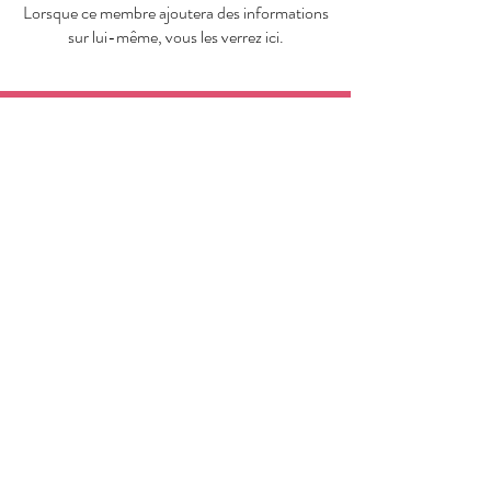
Lorsque ce membre ajoutera des informations
sur lui-même, vous les verrez ici.
Laury Fun Fit Dance
Educatrice Sportive
Règlement intérieur
Termes et conditions
Politique de confidentialité
Mentions légales
Politique de cookies
© 2025 par Laury QUADRADO.
Créé avec
Wix.com